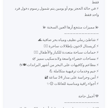
فقط
⚡️ في حالة الحجز يوم أو يومين يتم شمول رسوم دخول فرد
واحد فقط
💫 مميزات منتجع أزها العين السخنة 💫
————————————
⚡️ شاطئ رملي نظيف ومياه بحر صافية 🌊
⚡️ كريستال لاجون بإطلالات ساحرة 🏊‍♂️
⚡️ حمامات سباحة متعددة للكبار والأطفال 🏊‍♀️
⚡️ مساحات خضراء واسعة ولاندسكيب مميز 🌿
⚡️ مطاعم وكافيهات على البحر من أشهر البراندات 🍽️☕
⚡️ جيم وخدمات ترفيهية متكاملة 💪
⚡️ أمن وحراسة على مدار 24 ساعة 🔐
⚡️ أجواء راقية ومناسبة للعائلات 😌✨
💙 أجمل حاجة
————————————