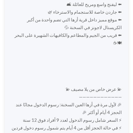
⬅️ ليفنج واسع ومريح للعائلة 🛋️
⬅️ جاردن خاصة للاستجمام والاسترخاء 🌿
⬅️ موقع مميز داخل قرية أزها التي تضم واحدة من أكبر
الكريستال لاجونز في السخنة 💦
⬅️ قريب من الجيم والمطاعم والكافيهات الشهيرة على البحر
🍽️☕
💫 عرض خاص من يلا مصيف 💫
————————————
🎉 لأول مرة في أزها العين السخنة: رسوم الدخول مجانًا عند
الحجز 4 أيام أو أكثر 🎉
⚡️ السعر شامل رسوم الدخول لعدد 9 أفراد فوق 12 سنة
⚡️ في حالة الحجز أقل من 4 أيام يتم شمول رسوم دخول فردين