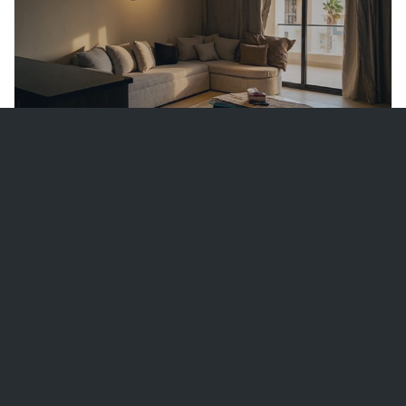
استمتع بالفخامة في قلب
6500 جنيه مصري / يوم
أزها.. شاليه للإيجار في
أرقى منتجعات السخنة
العين السخنه - منتجع أزها
2 غرف النوم
2 الحمامات
90 m²
4 الأشخاص
عرض التفاصيل