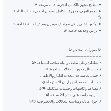
⬅️ مطبخ مجهز بالكامل لتجربة إقامة مريحة 🍴
⬅️ جميع الغرف مجهزة بالكامل لضمان أقصى درجات الراحة
👌
⬅️ ديكور داخلي راقي مع نجف مودرن يضيف لمسة فخامة ✨
⬅️ تراس وحديقة خاصة 🌿
💫 مميزات المنتجع 💫
————————————
⚡️ شاطئ رملي نظيف ومياه صافية للسباحة 🏖️
⚡️ كريستال لاجون بإطلالات ساحرة 🏊‍♂️
⚡️ حمامات سباحة متعددة للكبار والأطفال
⚡️ مساحات خضراء وجاردن للاسترخاء 🌿
⚡️ مطاعم وكافيهات وخدمات متكاملة 🍽️☕
⚡️ أمن وحراسة على مدار 24 ساعة 🔐
⚡️ أجواء هادئة ومناسبة للعائلات والخصوصية 😌✨