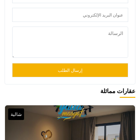
عقارات مماثلة
شالية