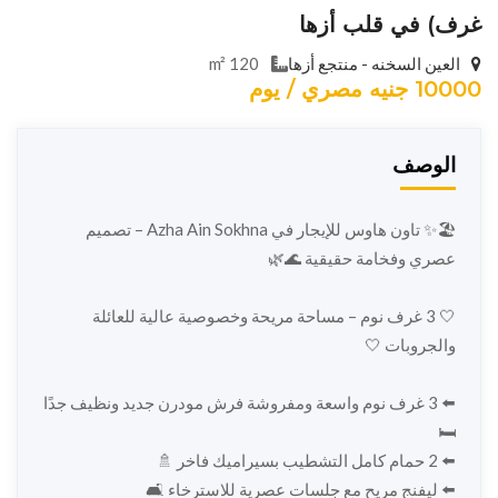
غرف) في قلب أزها
العين السخنه - منتجع أزها
120 m²
10000 جنيه مصري / يوم
الوصف
🏖️✨ تاون هاوس للإيجار في Azha Ain Sokhna – تصميم
عصري وفخامة حقيقية 🌊🌿
🤍 3 غرف نوم – مساحة مريحة وخصوصية عالية للعائلة
والجروبات 🤍
⬅️ 3 غرف نوم واسعة ومفروشة فرش مودرن جديد ونظيف جدًا
🛏️
⬅️ 2 حمام كامل التشطيب بسيراميك فاخر 🚿
⬅️ ليفنج مريح مع جلسات عصرية للاسترخاء 🛋️