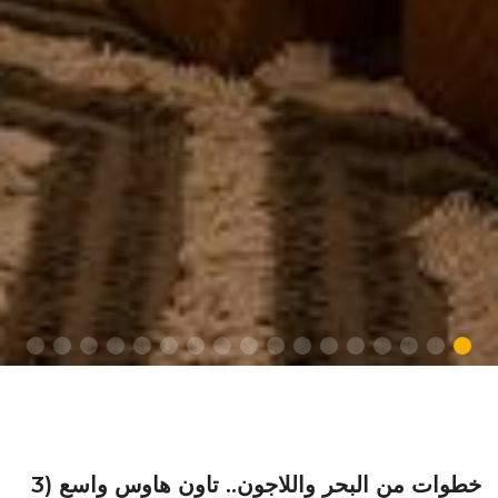
خطوات من البحر واللاجون.. تاون هاوس واسع (3